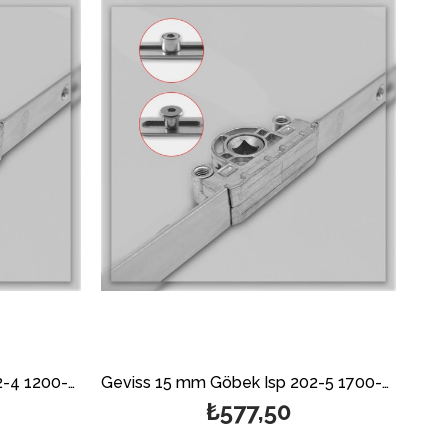
Geviss 15 mm Göbek Isp 202-4 1200-1700 mm Çift Açılım Ön İspanyoleti (Açıklamayı Mutlaka Okuyunuz)
Geviss 15 mm Göbek Isp 202-5 1700-2200 mm Çift Açılım Ön İspanyoleti (Açıklamayı Mutlaka Okuyunuz)
₺577,50