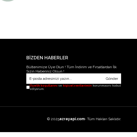
BİZDEN HABERLER
Bültenimize Üye Olun ! Tüm İndirim ve Fırsatlardan İlk
Sizin Haberiniz Olsun !
Gönder
Üyelik koşullarını
ve
kişisel verilerimin
korunmasını kabul
ediyorum.
© 2025
azrayapi.com
- Tüm Hakları Saklıdır.