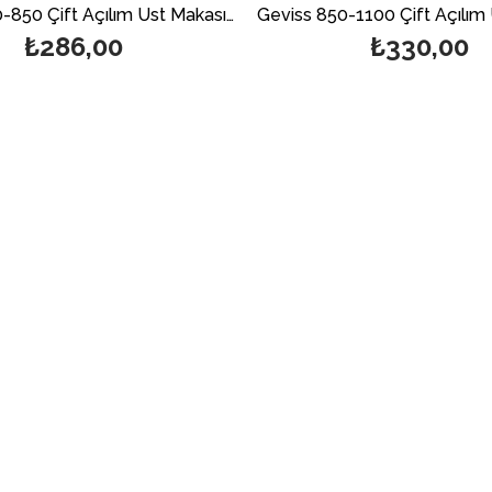
Geviss 600-850 Çift Açılım Üst Makası (Açıklamayı Mutlaka Okuyunuz)
₺286,00
₺330,00