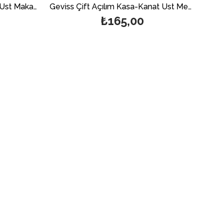
Geviss 850-1100 Çift Açılım Üst Makası (Açıklamayı Mutlaka Okuyunuz)
Geviss Çift Açılım Kasa-Kanat Üst Menteşe Seti 13 Aks
₺165,00