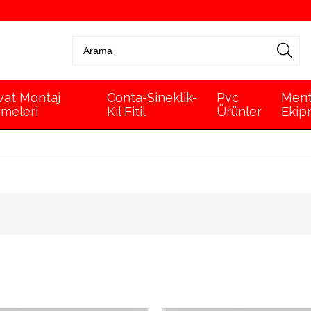
vat Montaj
Conta-Sineklik-
Pvc
Ment
meleri
Kıl Fitil
Ürünler
Ekip