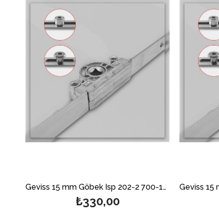
Geviss 15 mm Göbek Isp 202-2 700-1200 mm Çift Açılım Ön İspanyoleti (Açıklamayı Mutlaka Okuyunuz)
₺330,00