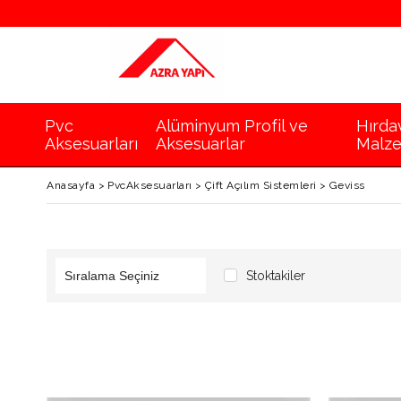
Pvc
Alüminyum Profil ve
Hırda
Aksesuarları
Aksesuarlar
Malze
Anasayfa
>
PvcAksesuarları
>
Çift Açılım Sistemleri
>
Geviss
Stoktakiler