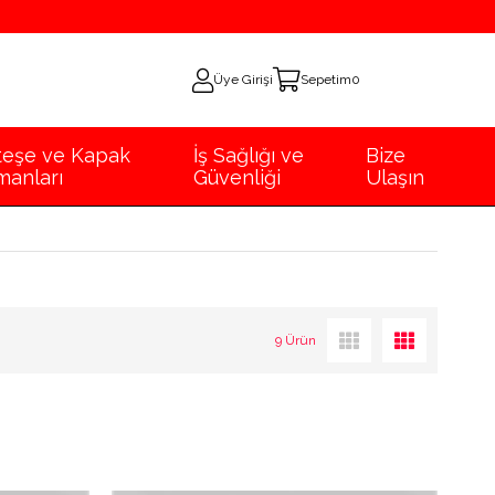
Üye Girişi
Sepetim
0
eşe ve Kapak
İş Sağlığı ve
Bize
manları
Güvenliği
Ulaşın
9 Ürün