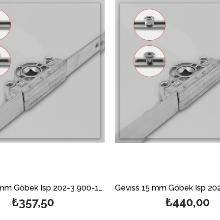
Geviss 15 mm Göbek Isp 202-3 900-1400 mm Çift Açılım Ön İspanyoleti (Açıklamayı Mutlaka Okuyunuz)
₺357,50
₺440,00