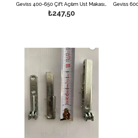
Geviss 400-650 Çift Açılım Üst Makası (Açıklamayı Mutlaka Okuyunuz)
₺247,50